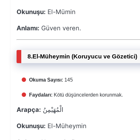
Okunuşu:
El-Mümin
Anlamı:
Güven veren.
8.
El-Müheymin (Koruyucu ve Gözetici)
Okuma Sayısı:
145
Faydaları:
Kötü düşüncelerden korunmak.
Arapça:
الْمُهَيْمِنُ
Okunuşu:
El-Müheymin