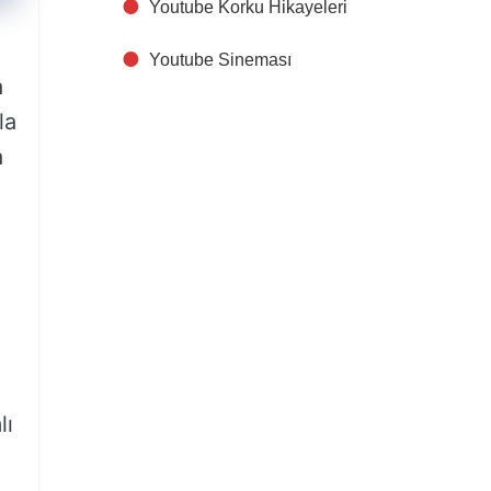
Youtube Korku Hikayeleri
Youtube Sineması
a
la
a
,
lı