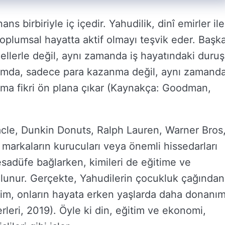
 birbiriyle iç içedir. Yahudilik, dinî emirler ile
toplumsal hayatta aktif olmayı teşvik eder. Başk
tüellerle değil, aynı zamanda iş hayatındaki duruş
ağlamda, sadece para kazanma değil, aynı zamand
uma fikri ön plana çıkar (Kaynakça: Goodman,
cle, Dunkin Donuts, Ralph Lauren, Warner Bros
 markaların kurucuları veya önemli hissedarları
tesadüfe bağlarken, kimileri de eğitime ve
ulunur. Gerçekte, Yahudilerin çocukluk çağından
tim, onların hayata erken yaşlarda daha donanım
erleri, 2019). Öyle ki din, eğitim ve ekonomi,