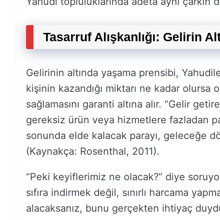
Yahudi topluluklarında adeta aynı çarkın dişl
Tasarruf Alışkanlığı: Gelirin 
Gelirinin altında yaşama prensibi, Yahudiler
kişinin kazandığı miktarı ne kadar olursa o
sağlamasını garanti altına alır. “Gelir geti
gereksiz ürün veya hizmetlere fazladan 
sonunda elde kalacak parayı, geleceğe dönü
(Kaynakça: Rosenthal, 2011).
“Peki keyiflerimiz ne olacak?” diye soruyor
sıfıra indirmek değil, sınırlı harcama yap
alacaksanız, bunu gerçekten ihtiyaç duyd