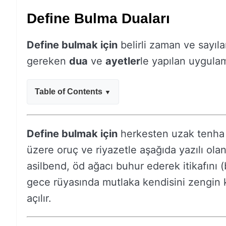
Define Bulma Duaları
Define bulmak için
belirli zaman ve sayıl
gereken
dua
ve
ayetler
le yapılan uygulam
Table of Contents
Define bulmak için
herkesten uzak tenha 
üzere oruç ve riyazetle aşağıda yazılı o
asilbend, öd ağacı buhur ederek itikafın
gece rüyasında mutlaka kendisini zengin kıl
açılır.