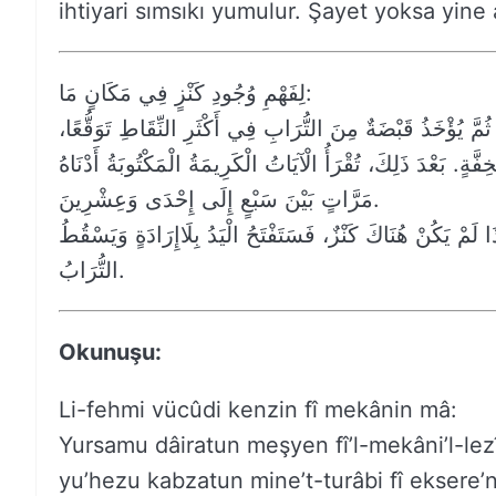
ihtiyari sımsıkı yumulur. Şayet yoksa yine a
لِفَهْمِ وُجُودِ كَنْزٍ فِي مَكَانٍ مَا:
ثُمَّ يُؤْخَذُ قَبْضَةٌ مِنَ التُّرَابِ فِي أَكْثَرِ النِّقَاطِ تَوَقُّعًا
 بَعْدَ ذَلِكَ، تُقْرَأُ الْآيَاتُ الْكَرِيمَةُ الْمَكْتُوبَةُ أَدْنَاهُ
مَرَّاتٍ بَيْنَ سَبْعٍ إِلَى إِحْدَى وَعِشْرِينَ.
َا لَمْ يَكُنْ هُنَاكَ كَنْزٌ، فَسَتَفْتَحُ الْيَدُ بِلَاإِرَادَةٍ وَيَسْقُطُ
التُّرَابُ.
Okunuşu:
Li-fehmi vücûdi kenzin fî mekânin mâ:
Yursamu dâiratun meşyen fî’l-mekâni’l-le
yu’hezu kabzatun mine’t-turâbi fî eksere’n