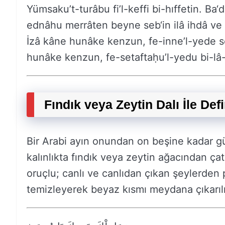
Yümsaku’t-turâbu fi’l-keffi bi-hıffetin. Ba
ednâhu merrâten beyne seb‘in ilâ ihdâ ve i
İzâ kâne hunâke kenzun, fe-inne’l-yede se
hunâke kenzun, fe-setaftaḥu’l-yedu bi-lâ-
Fındık veya Zeytin Dalı İle Def
Bir Arabi ayın onundan on beşine kadar gü
kalınlıkta fındık veya zeytin ağacından ça
oruçlu; canlı ve canlıdan çıkan şeylerden p
temizleyerek beyaz kısmı meydana çıkarılı