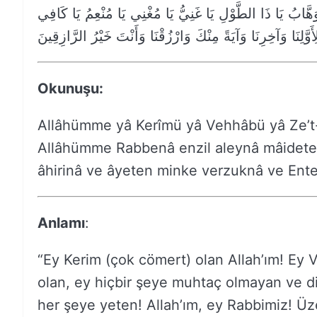
 وَهَّابُ يَا ذَا الطَّوْلِ يَا غَنِيُّ يَا مُغْنِي يَا مُنْعِمُ يَا كَافِي
ِأَوَّلِنَا وَآخِرِنَا وَآيَةً مِنْكَ وَارْزُقْنَا وَأَنْتَ خَيْرُ الرَّازِقِينَ
Okunuşu:
Allâhümme yâ Kerîmü yâ Vehhâbü yâ Ze’t-
Allâhümme Rabbenâ enzil aleynâ mâideten
âhirinâ ve âyeten minke verzuknâ ve Ente
Anlamı
:
“Ey Kerim (çok cömert) olan Allah’ım! Ey 
olan, ey hiçbir şeye muhtaç olmayan ve di
her şeye yeten! Allah’ım, ey Rabbimiz! Üzer