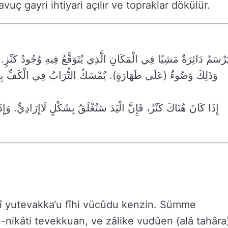
vuç gayri ihtiyari açılır ve topraklar dökülür.
يُرْسَمُ دَائِرَةٌ مَشِيًا فِي الْمَكَانِ الَّذِي يُتَوَقَّعُ فِيهِ وُجُودُ كَنْزٍ. 
وَذَلِكَ وَضُوءٌ (عَلَى طَهَارَةٍ). يُمْسَكُ التُّرَابُ فِي الْكَفِّ بِخِفَّةٍ.
إِذَا كَانَ هُنَاكَ كَنْزٌ، فَإِنَّ الْيَدَ سَتُغْلَقُ بِشَكْلٍ لَاإِرَادِيٍّ. وَإِذ
zî yutevakka‘u fîhi vücûdu kenzin. Sümme
-nikâti tevekkuan, ve zâlike vudûen (alâ tahâra