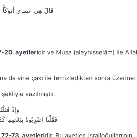
قَالَ هِيَ عَصَايَ أَتَوَكَّأُ ع
-20. ayetleri
dir ve Musa (aleyhisselâm) ile Alla
fına da yine çakı ile temizledikten sonra üzerine:
şekliyle yazılmıştır:
وَإِذْ قَتَلْ
فَقُلْنَا اضْرِبُوهُ بِبَعْضِهَا كَذَٰ
 72-73. ayetleri
dir. Bu ayetler, İsrailoğulları’nın