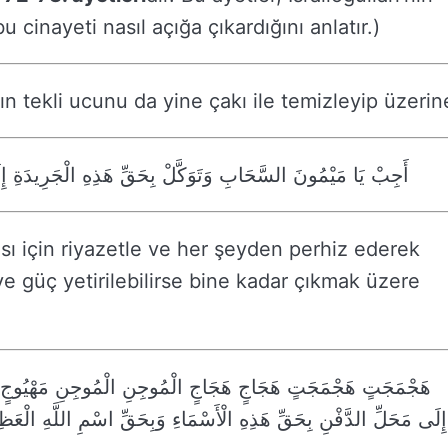
u cinayeti nasıl açığa çıkardığını anlatır.)
ın tekli ucunu da yine çakı ile temizleyip üzerin
أَجِبْ يَا مَيْمُونَ السَّحَابِ وَتَوَكَّلْ بِحَقِّ هَذِهِ الْجَرِيدَةِ إِل
ı için riyazetle ve her şeyden perhiz ederek
e güç yetirilebilirse bine kadar çıkmak üzere
هَجْمَجَتٍ هَجْمَجَتٍ هَجَاجٍ هَجَاجٍ الْمُوجِنِ الْمُوجِنِ مَهْيُوجٍ مَهْيُ
إِلَى مَحَلِّ الدَّفْنِ بِحَقِّ هَذِهِ الْأَسْمَاءِ وَبِحَقِّ اسْمِ اللَّهِ الْعَظِي