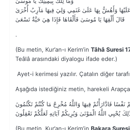
وَمَا تِلْكَ بِيَمِينِكَ يَا مُوسَىٰ
َلَيْهَا وَأَهُشُّ بِهَا عَلَىٰ غَنَمِي وَلِيَ فِيهَا مَآرِبُ أُخْرَىٰ
قَالَ أَلْقِهَا يَا مُوسَىٰ فَأَلْقَاهَا فَإِذَا هِيَ حَيَّةٌ تَسْعَىٰ
.
(Bu metin, Kur’an-ı Kerim’in
Tâhâ Suresi 17
Teâlâ arasındaki diyalogu ifade eder.)
Ayet-i kerimesi yazılır. Çatalın diğer tara
Aşağıda istediğiniz metin, harekeli Arapça 
تُمْ نَفْسًا فَادَّارَأْتُمْ فِيهَا وَاللَّهُ مُخْرِجٌ مَا كُنْتُمْ تَكْتُمُونَ
لِكَ يُحْيِي اللَّهُ الْمَوْتَىٰ وَيُرِيكُمْ آيَاتِهِ لَعَلَّكُمْ تَعْقِلُونَ
(Bu metin, Kur’an-ı Kerim’in
Bakara Suresi