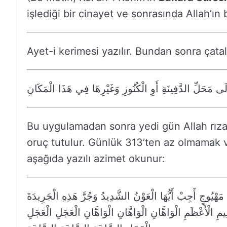
işlediği bir cinayet ve sonrasında Allah’ın b
Ayet-i kerimesi yazılır. Bundan sonra çatal
َى مَحَلِّ الدَّفِينَةِ أَوِ الْكُنُوزِ وَغَيْرِهَا فِي هَذَا الْمَكَانِ
Bu uygulamadan sonra yedi gün Allah rızas
oruç tutulur. Günlük 313’ten az olmamak v
aşağıda yazılı azimet okunur:
وجٍ أَجِبْ أَيُّهَا الْعَوْنُ الشَّدِيدُ وَجُرَّ هَذِهِ الْجَرِيدَةَ
مِ الْأَعْظَمِ الْوَاهَّانِ الْوَاهَّانِ الْوَاهَّانِ الْعَجَلِ الْعَجَلِ