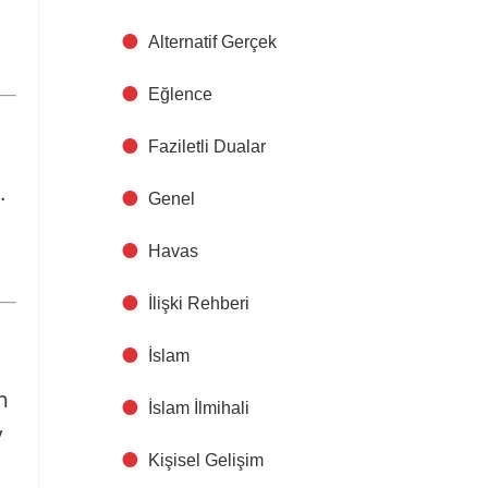
Alternatif Gerçek
Eğlence
Faziletli Dualar
.
Genel
Havas
İlişki Rehberi
İslam
n
İslam İlmihali
y
Kişisel Gelişim