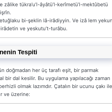
‘de zâlike tükra’u’l-âyâtü’l-kerîmetü’l-mektûbetü
şrîn.
tuğlaku bi-şeklin lâ-irâdiyyin. Ve izâ lem yeku
irâdetin ve yeskutu’t-turâbu.
inenin Tespiti
n doğmadan her üç tarafı eşit, bir parmak
tal bir dal kesilir. Bu uygulama yapılacağı zaman
erhizli olmak lazımdır. Çatalın bir ucunu çakı il
r ve üzerine: