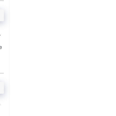
.
e
f