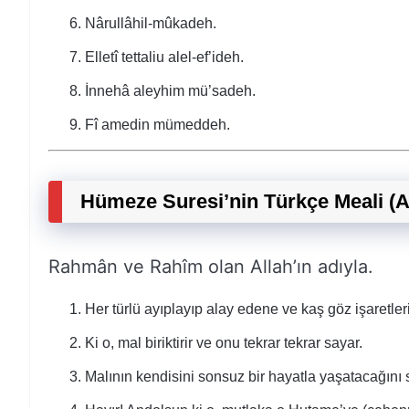
Nârullâhil-mûkadeh.
Elletî tettaliu alel-ef’ideh.
İnnehâ aleyhim mü’sadeh.
Fî amedin mümeddeh.
Hümeze Suresi’nin Türkçe Meali (A
Rahmân ve Rahîm olan Allah’ın adıyla.
Her türlü ayıplayıp alay edene ve kaş göz işaretler
Ki o, mal biriktirir ve onu tekrar tekrar sayar.
Malının kendisini sonsuz bir hayatla yaşatacağını s