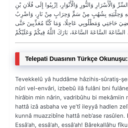
ّرِّ وَالْأَسْرَارِ وَالنُّورِ وَالْأَنْوَارِ، اِزْبِبُوا إِلَى فُلَانِ بْنِ
فُلَانَةَ فِي صِفَاتِهِ وَحِلْيَتِهِ بِشُهُبٍ مِنْ سَمٍّ وَحِرَابٍ مِنْ نَارٍ، وَاضْرِبُæانْظُرُوا عَلَيْهِ
ِيَقْضِيَ حَاجَتِي وَمَطْلُوبِي عَاجِلًا، وَمَا كُنَّا مُعَذِّبِينَ حَتَّى
Telepati Duasının Türkçe Okunuşu:
Tevekkelû yâ huddâme hâzihis-sûratiş-şerîf
nûri vel-envâri, izbebû ilâ fulâni bni fulân
hirâbin min nârin, vadribûhu bi mekâmiin m
hattâ izâ asbaha ve ye’tî ileyyâ hadlen zel
kunnâ muazzibîne hattâ neb’ase rasûlen. El
Essâ’ah, essâ’ah, essâ’ah! Bârekallâhu fî