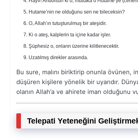
Hayır! Andolsun ki o, mutlaka o Hutame’ye (cehenn
Hutame’nin ne olduğunu sen ne bileceksin?
O, Allah’ın tutuşturulmuş bir ateşidir.
Ki o ateş, kalplerin ta içine kadar işler.
Şüphesiz o, onların üzerine kilitlenecektir.
Uzatılmış direkler arasında.
Bu sure, malını biriktirip onunla övünen, i
düşüren kişilere yönelik bir uyarıdır. Düny
olanın Allah’a ve ahirete iman olduğunu vu
Telepati Yeteneğini Geliştirm