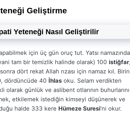
teneği Geliştirme
i Yeteneği Nasıl Geliştirilir
apabilmek için üç gün oruç tut. Yatsı namazınd
yani tam bir temizlik halinde olarak) 100
istiğfar
nra dört rekat Allah rızası için namaz kıl. Birin
30, dördüncüde 40
İhlas
oku. Selam verdikten
li olarak günlük ve aslibent otlarının buhurlarını
mek, etkilemek istediğin kimseyi düşünerek ve
olduğu halde 333 kere
Hümeze Suresi
‘ni okur.