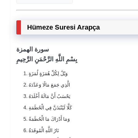
Hümeze Suresi Arapça
سورة الهمزة
بِسْمِ اللَّهِ الرَّحْمَنِ الرَّحِيمِ
وَيْلٌ لِكُلِّ هُمَزَةٍ لُمَزَةٍ
الَّذِي جَمَعَ مَالًا وَعَدَّدَهُ
يَحْسَبُ أَنَّ مَالَهُ أَخْلَدَهُ
كَلَّا لَيُنْبَذَنَّ فِي الْحُطَمَةِ
وَمَا أَدْرَاكَ مَا الْحُطَمَةُ
نَارُ اللَّهِ الْمُوقَدَةُ