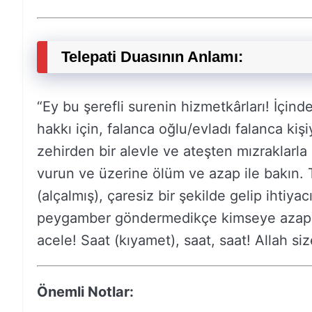
Telepati Duasının Anlamı:
“Ey bu şerefli surenin hizmetkârları! İçinde 
hakkı için, falanca oğlu/evladı falanca ki
zehirden bir alevle ve ateşten mızraklarl
vurun ve üzerine ölüm ve azap ile bakın. T
(alçalmış), çaresiz bir şekilde gelip ihtiyac
peygamber göndermedikçe kimseye azap edi
acele! Saat (kıyamet), saat, saat! Allah si
Önemli Notlar: