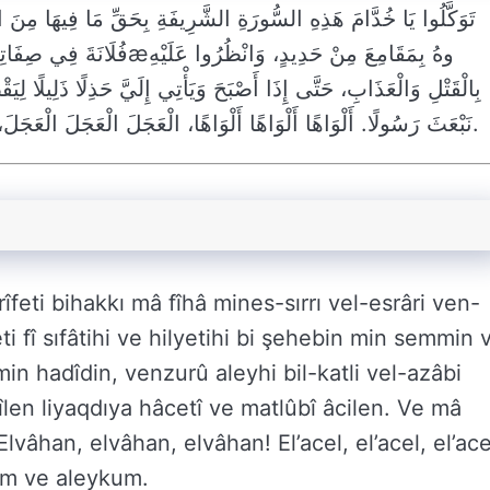
تَوَكَّلُوا يَا خُدَّامَ هَذِهِ السُّورَةِ الشَّرِيفَةِ بِحَقِّ مَا فِيهَا مِنَ السِ
وهُ بِمَقَامِعَ مِنْ حَدِيدٍ، وَ
بِالْقَتْلِ وَالْعَذَابِ، حَتَّى إِذَا أَصْبَحَ وَيَأْتِي إِلَيَّ حَذِلًا ذَلِيلًا ل
نَبْعَثَ رَسُولًا. أَلْوَاهًا أَلْوَاهًا أَلْوَاهًا، الْعَجَلَ الْعَجَلَ الْعَجَلَ، السَّاعَةَ السَّاعَةَ السَّاعَةَ، بَارَكَ اللَّهُ فِيكُمْ وَعَلَيْكُمْ.
eti bihakkı mâ fîhâ mines-sırrı vel-esrâri ven-
eti fî sıfâtihi ve hilyetihi bi şehebin min semmin 
in hadîdin, venzurû aleyhi bil-katli vel-azâbi
îlen liyaqdıya hâcetî ve matlûbî âcilen. Ve mâ
vâhan, elvâhan, elvâhan! El’acel, el’acel, el’ace
kum ve aleykum.