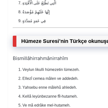
الَّتِي تَطَّلِعُ عَلَى الْأَفْئِدَةِ
إِنَّهَا عَلَيْهِمْ مُؤْصَدَةٌ
فِي عَمَدٍ مُمَدَّدَةٍ
Hümeze Suresi’nin Türkçe okunuş
Bismillâhirrahmânirrahîm
Veylun likulli hümezetin lümezeh.
Ellezî cemea mâlen ve addedeh.
Yahsebu enne mâlehû ahledeh.
Kellâ leyünbezanne fîl-hutameh.
Ve mâ edrâke mel-hutameh.