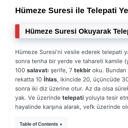
Hümeze Suresi ile Telepati Ye
Hümeze Suresi Okuyarak Telepat
Hümeze Suresi’ni vesile ederek telepati y
sonra tenha bir yerde ve tahareti kamile (
100
salavat
ı şerife, 7
tekbir
oku. Bundan so
rekatta 10
İhlas
, ikincide 20, üçüncüde 
sonra iki diz üzerine otur. Az da olsa sürek
yak. Ve üzerinde
telepati
yoluyla tesir et
hayalinde karşına alarak, vefk üzerinde 
Table of Contents