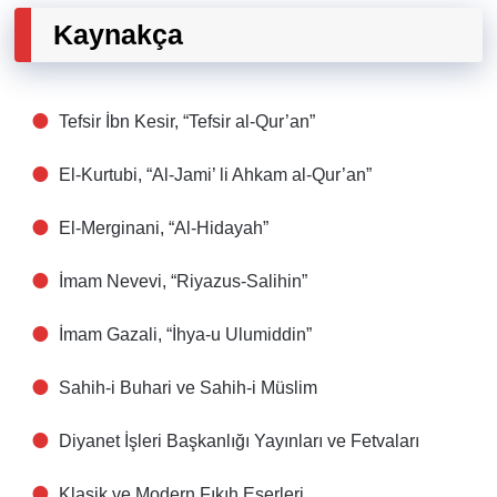
Kaynakça
Tefsir İbn Kesir, “Tefsir al-Qur’an”
El-Kurtubi, “Al-Jami’ li Ahkam al-Qur’an”
El-Merginani, “Al-Hidayah”
İmam Nevevi, “Riyazus-Salihin”
İmam Gazali, “İhya-u Ulumiddin”
Sahih-i Buhari ve Sahih-i Müslim
Diyanet İşleri Başkanlığı Yayınları ve Fetvaları
Klasik ve Modern Fıkıh Eserleri