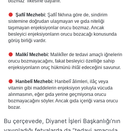
bozmaz” ilkesine dayanır.
Şafiî Mezhebi:
Şafiî fıkhına göre de, sindirim
sistemine doğrudan ulaşmayan ve gıda niteliği
taşımayan enjeksiyonlar orucu bozmaz. Ancak
besleyici enjeksiyonların orucu bozacağı konusunda
görüş birliği vardır.
Malikî Mezhebi:
Malikîler de tedavi amaçlı iğnelerin
orucu bozmayacağını, fakat besleyici özelliğe sahip
enjeksiyonların oruç hükmünü ihlâl edeceğini savunur.
Hanbelî Mezhebi:
Hanbelî âlimleri, ilâç veya
vitamin gibi maddelerin enjeksiyon yoluyla vücuda
alınmasının, eğer gıda yerine geçmiyorsa orucu
bozmayacağını söyler. Ancak gıda içeriği varsa orucu
bozar.
Bu çerçevede, Diyanet İşleri Başkanlığı’nın
yayınladığı fetvalarda da “tedavi amacıyla