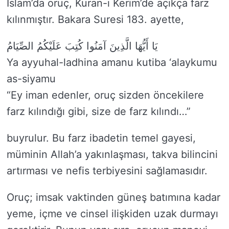
İslam’da oruç, Kuran-ı Kerim’de açıkça farz
kılınmıştır. Bakara Suresi 183. ayette,
يَا أَيُّهَا الَّذِينَ آمَنُوا كُتِبَ عَلَيْكُمُ الصِّيَامُ
Ya ayyuhal-ladhina amanu kutiba ‘alaykumu
as-siyamu
“Ey iman edenler, oruç sizden öncekilere
farz kılındığı gibi, size de farz kılındı…”
buyrulur. Bu farz ibadetin temel gayesi,
müminin Allah’a yakınlaşması, takva bilincini
artırması ve nefis terbiyesini sağlamasıdır.
Oruç; imsak vaktinden güneş batımına kadar
yeme, içme ve cinsel ilişkiden uzak durmayı