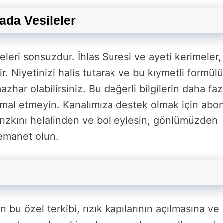
ada Vesileler
eri sonsuzdur. İhlas Suresi ve ayeti kerimeler,
r. Niyetinizi halis tutarak ve bu kıymetli formülü
zhar olabilirsiniz. Bu değerli bilgilerin daha faz
ihmal etmeyin. Kanalımıza destek olmak için abo
 rızkını helalinden ve bol eylesin, gönlümüzden
 emanet olun.
n bu özel terkibi, rızık kapılarının açılmasına ve