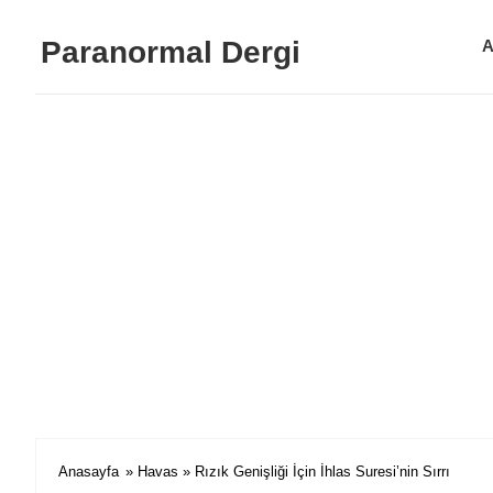
Paranormal Dergi
A
Anasayfa
»
Havas
» Rızık Genişliği İçin İhlas Suresi’nin Sırrı