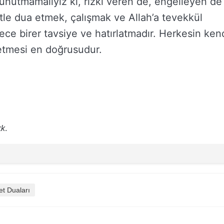
 unutmamalıyız ki, rızkı veren de, engelleyen de
etle dua etmek, çalışmak ve Allah’a tevekkül
dece birer tavsiye ve hatırlatmadır. Herkesin ken
 etmesi en doğrusudur.
kk
.
et Duaları