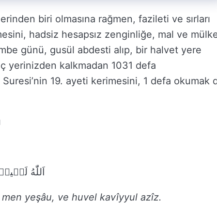
lerinden biri olmasına rağmen, fazileti ve sırları
mesini, hadsiz hesapsız zenginliğe, mal ve mülk
mbe günü, gusül abdesti alıp, bir halvet yere
hiç yerinizden kalkmadan 1031 defa
 Suresi’nin 19. ayeti kerimesini, 1 defa okumak 
ı
اَللّٰهُ لَط۪يفٌ
u men yeşâu, ve huvel kavîyyul azîz.