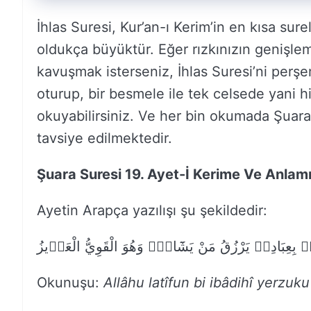
İhlas Suresi, Kur’an-ı Kerim’in en kısa sure
oldukça büyüktür. Eğer rızkınızın genişle
kavuşmak isterseniz, İhlas Suresi’ni perşe
oturup, bir besmele ile tek celsede yani 
okuyabilirsiniz. Ve her bin okumada Şuara
tavsiye edilmektedir.
Şuara Suresi 19. Ayet-İ Kerime Ve Anlam
Ayetin Arapça yazılışı şu şekildedir:
ۢ بِعِبَادِه۪ يَرْزُقُ مَنْ يَشَٓاءُۚ وَهُوَ الْقَوِيُّ الْعَز۪يزُ
Okunuşu:
Allâhu latîfun bi ibâdihî yerzuk