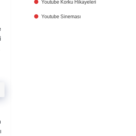
Youtube Korku Hikayeleri
Youtube Sineması
e
i
k
ı
a
ı