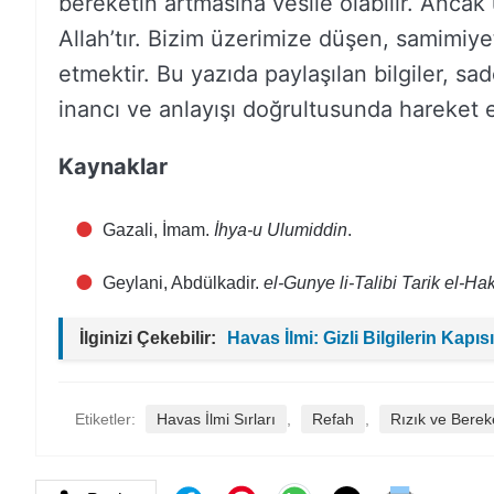
bereketin artmasına vesile olabilir. Ancak
Allah’tır. Bizim üzerimize düşen, samimiy
etmektir. Bu yazıda paylaşılan bilgiler, sa
inancı ve anlayışı doğrultusunda hareket
Kaynaklar
Gazali, İmam.
İhya-u Ulumiddin
.
Geylani, Abdülkadir.
el-Gunye li-Talibi Tarik el-Ha
İlginizi Çekebilir:
Havas İlmi: Gizli Bilgilerin Kapısı
Etiketler:
Havas İlmi Sırları
,
Refah
,
Rızık ve Berek