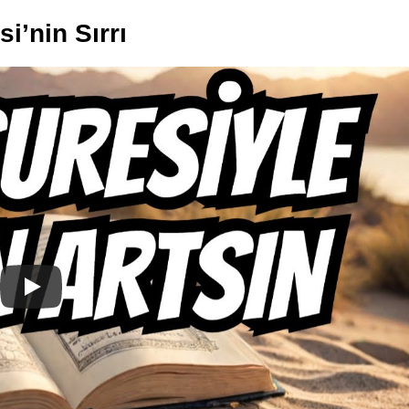
si’nin Sırrı