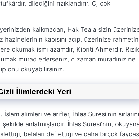
ufkârdır, dilediğini rızıklandırır. O, çok
a yerinizden kalkmadan, Hak Teala sizin üzeriniz
z hazinelerinin kapısını açıp, üzerinize rahmetin
üzere okumak ismi azamdır, Kibriti Ahmerdir. Rızı
n okumak murad ederseniz, o zaman muradınız ne
p onu okuyabilirsiniz.
Gizli İlimlerdeki Yeri
İslam alimleri ve arifler, İhlas Suresi’nin sırların
ir şekilde anlatmışlardır. İhlas Suresi’nin, okuyan
lettiği, belaları def ettiği ve daha birçok faydas