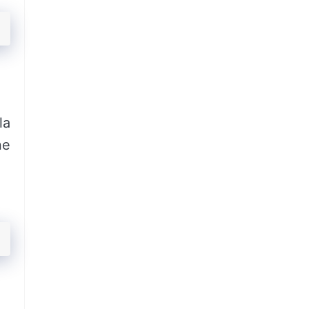
la
ne