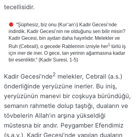
tecellisidir.
“Şüphesiz, biz onu (Kur’an’ı) Kadir Gecesi’nde
indirdik. Kadir Gecesi’nin ne olduğunu sen bilir misin?
Kadir Gecesi, bin aydan daha hayırlıdır. Melekler ve
1
Ruh (Cebrail), o gecede Rablerinin izniyle her
türlü iş
için iner de iner. O gece, tan yerinin ağarmasına kadar
bir esenliktir.” (Kadir Suresi, 1-5)
2
Kadir Gecesi’nde
melekler, Cebrail (a.s.)
önderliğinde yeryüzüne inerler. Bu iniş,
yeryüzünün manevi bir coşkuya büründüğü,
semanın rahmetle dolup taştığı, duaların ve
tövbelerin Allah’ın arşına yükseldiği
müstesna bir andır. Peygamber Efendimiz
(s.a.v.), Kadir Gecesi’nde yapılan duaların