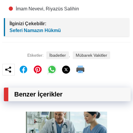
İmam Nevevi, Riyazüs Salihin
İlginizi Çekebilir:
Seferi Namazın Hükmü
Etiketler:
İbadetler
,
Mübarek Vakitler
Benzer İçerikler