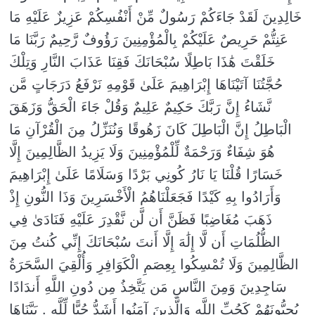
خَالِدِينَ لَقَدْ جَاءَكُمْ رَسُولٌ مِّنْ أَنْفُسِكُمْ عَزِيزٌ عَلَيْهِ مَا
عَنِتُّمْ حَرِيصٌ عَلَيْكُمْ بِالْمُؤْمِنِينَ رَؤُوفٌ رَّحِيمٌ رَبَّنَا مَا
خَلَقْتَ هَٰذَا بَاطِلًا سُبْحَانَكَ فَقِنَا عَذَابَ النَّارِ وَتِلْكَ
حُجَّتُنَا آتَيْنَاهَا إِبْرَاهِيمَ عَلَىٰ قَوْمِهِ نَرْفَعُ دَرَجَاتٍ مَّن
نَّشَاءُ إِنَّ رَبَّكَ حَكِيمٌ عَلِيمٌ وَقُلْ جَاءَ الْحَقُّ وَزَهَقَ
الْبَاطِلُ إِنَّ الْبَاطِلَ كَانَ زَهُوقًا وَنُنَزِّلُ مِنَ الْقُرْآنِ مَا
هُوَ شِفَاءٌ وَرَحْمَةٌ لِّلْمُؤْمِنِينَ وَلَا يَزِيدُ الظَّالِمِينَ إِلَّا
خَسَارًا قُلْنَا يَا نَارُ كُونِي بَرْدًا وَسَلَامًا عَلَىٰ إِبْرَاهِيمَ
وَأَرَادُوا بِهِ كَيْدًا فَجَعَلْنَاهُمُ الْأَخْسَرِينَ وَذَا النُّونِ إِذْ
ذَهَبَ مُغَاضِبًا فَظَنَّ أَن لَّن نَّقْدِرَ عَلَيْهِ فَنَادَىٰ فِي
الظُّلُمَاتِ أَن لَّا إِلَٰهَ إِلَّا أَنتَ سُبْحَانَكَ إِنِّي كُنتُ مِنَ
الظَّالِمِينَ وَلَا تُمْسِكُوا بِعِصَمِ الْكَوَافِرِ وَأُلْقِيَ السَّحَرَةُ
سَاجِدِينَ وَمِنَ النَّاسِ مَن يَتَّخِذُ مِن دُونِ اللَّهِ أَندَادًا
يُحِبُّونَهُمْ كَحُبِّ اللَّهِ وَالَّذِينَ آمَنُوا أَشَدُّ حُبًّا لِّلَّهِ . بَیَّنَاهَا