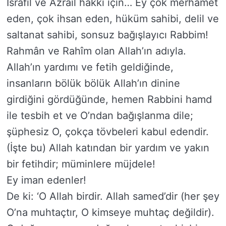
İsrâfil ve Azrâil hakkı için… Ey çok merhamet
eden, çok ihsan eden, hüküm sahibi, delil ve
saltanat sahibi, sonsuz bağışlayıcı Rabbim!
Rahmân ve Rahîm olan Allah’ın adıyla.
Allah’ın yardımı ve fetih geldiğinde,
insanların bölük bölük Allah’ın dinine
girdiğini gördüğünde, hemen Rabbini hamd
ile tesbih et ve O’ndan bağışlanma dile;
şüphesiz O, çokça tövbeleri kabul edendir.
(İşte bu) Allah katından bir yardım ve yakın
bir fetihdir; müminlere müjdele!
Ey iman edenler!
De ki: ‘O Allah birdir. Allah samed’dir (her şey
O’na muhtaçtır, O kimseye muhtaç değildir).