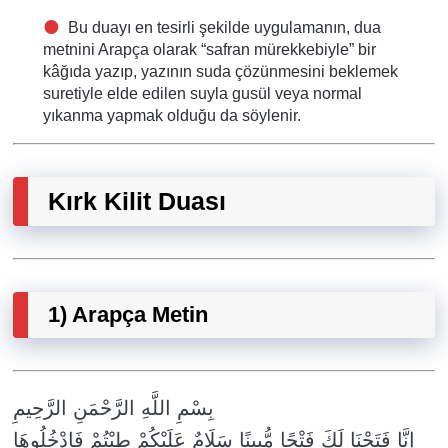
Bu duayı en tesirli şekilde uygulamanın, dua
metnini Arapça olarak “safran mürekkebiyle” bir
kâğıda yazıp, yazının suda çözünmesini beklemek
suretiyle elde edilen suyla gusül veya normal
yıkanma yapmak olduğu da söylenir.
Kırk Kilit Duası
1) Arapça Metin
بِسْمِ اللَّهِ الرَّحْمَنِ الرَّحِيمِ
إِنَّا فَتَحْنَا لَكَ فَتْحًا مُّبِينًا سَلَامٌ عَلَيْكُمْ طِبْتُمْ فَادْخُلُوهَا