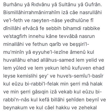
Burhânu yâ Rıdvânu yâ Sultânu yâ Gufrân.
Bismillâhirrahmânirrahîm izâ câe nasrullâhi
ve’l-feth ve raeyten-nâse yedhulûne fî
dînillâhi efvâcâ fe sebbih bihamdi rabbike
ve’stagfirh innehu kâne tevvâbâ nasrun
minallâhi ve fethun qarîb ve beşşiri’l-
mu’minîn yâ eyyuhe’l-lezîne âmenû kul
huvallâhu ehad allâhus-samed lem yelid ve
lem yûled ve lem yekun lehû kufuven ehad
leyse kemislihi şey’ ve huve’s-semîu’l-basîr
kul eûzu bi-rabbi’l-felak min şerri mâ halak
ve min şerri gâsıqin izâ vekab kul eûzu bi-
rabbi’n-nâs kul kefâ billâhi şehîden beynî ve
beynakum ve kul câel hakku ve zehekal