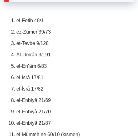
el-Fetih 48/1
ez-Zümer 39/73
et-Tevbe 9/128
Âl-i İmrân 3/191
el-En’âm 6/83
el-İsrâ 17/81
el-İsrâ 17/82
el-Enbiyâ 21/69
el-Enbiyâ 21/70
el-Enbiyâ 21/87
el-Mümtehıne 60/10 (kısmen)