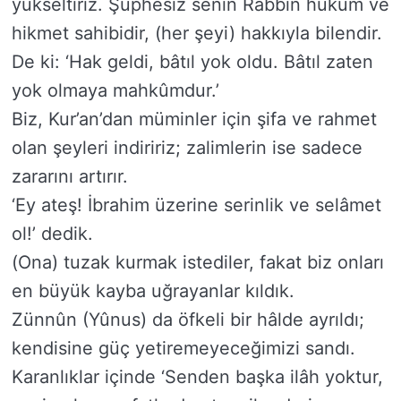
yükseltiriz. Şüphesiz senin Rabbin hüküm ve
hikmet sahibidir, (her şeyi) hakkıyla bilendir.
De ki: ‘Hak geldi, bâtıl yok oldu. Bâtıl zaten
yok olmaya mahkûmdur.’
Biz, Kur’an’dan müminler için şifa ve rahmet
olan şeyleri indiririz; zalimlerin ise sadece
zararını artırır.
‘Ey ateş! İbrahim üzerine serinlik ve selâmet
ol!’ dedik.
(Ona) tuzak kurmak istediler, fakat biz onları
en büyük kayba uğrayanlar kıldık.
Zünnûn (Yûnus) da öfkeli bir hâlde ayrıldı;
kendisine güç yetiremeyeceğimizi sandı.
Karanlıklar içinde ‘Senden başka ilâh yoktur,