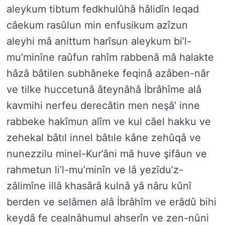
aleykum tibtum fedkhulûhâ hâlidîn leqad
câekum rasûlun min enfusikum azîzun
aleyhi mâ anittum harîsun aleykum bi’l-
mu’minîne raûfun rahîm rabbenâ mâ halakte
hâzâ bâtilen subhâneke feqinâ azâben-nâr
ve tilke huccetunâ âteynâhâ İbrâhîme alâ
kavmihi nerfeu derecâtin men neşâ’ inne
rabbeke hakîmun alîm ve kul câel hakku ve
zehekal bâtıl innel bâtıle kâne zehûqâ ve
nunezzilu minel-Kur’âni mâ huve şifâun ve
rahmetun li’l-mu’minîn ve lâ yezîdu’z-
zâlimîne illâ khasârâ kulnâ yâ nâru kûnî
berden ve selâmen alâ İbrâhîm ve erâdû bihi
keydâ fe cealnâhumul ahserîn ve zen-nûni