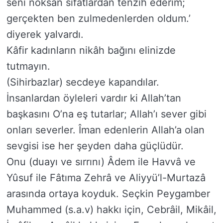
seni noksan sıfatlardan tenzih ederim;
gerçekten ben zulmedenlerden oldum.’
diyerek yalvardı.
Kâfir kadınların nikâh bağını elinizde
tutmayın.
(Sihirbazlar) secdeye kapandılar.
İnsanlardan öyleleri vardır ki Allah’tan
başkasını O’na eş tutarlar; Allah’ı sever gibi
onları severler. Îman edenlerin Allah’a olan
sevgisi ise her şeyden daha güçlüdür.
Onu (duayı ve sırrını) Âdem ile Havvâ ve
Yûsuf ile Fâtıma Zehrâ ve Aliyyü’l-Murtazâ
arasında ortaya koyduk. Seçkin Peygamber
Muhammed (s.a.v) hakkı için, Cebrâil, Mikâil,