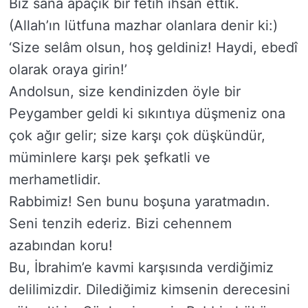
Biz sana apaçık bir fetih ihsan ettik.
(Allah’ın lütfuna mazhar olanlara denir ki:)
‘Size selâm olsun, hoş geldiniz! Haydi, ebedî
olarak oraya girin!’
Andolsun, size kendinizden öyle bir
Peygamber geldi ki sıkıntıya düşmeniz ona
çok ağır gelir; size karşı çok düşkündür,
müminlere karşı pek şefkatli ve
merhametlidir.
Rabbimiz! Sen bunu boşuna yaratmadın.
Seni tenzih ederiz. Bizi cehennem
azabından koru!
Bu, İbrahim’e kavmi karşısında verdiğimiz
delilimizdir. Dilediğimiz kimsenin derecesini