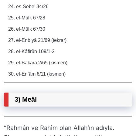
es-Sebe’ 34/26
el-Mülk 67/28
el-Mülk 67/30
el-Enbiyâ 21/69 (tekrar)
el-Kâfirûn 109/1-2
el-Bakara 2/65 (kısmen)
el-En’âm 6/11 (kısmen)
3) Meâl
“Rahmân ve Rahîm olan Allah’ın adıyla.