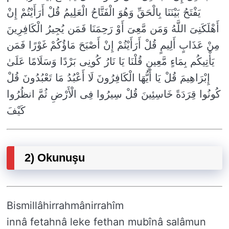
یَفْتَحُ بَیْنَنَا بِالْحَقِّ وَهُوَ الْفَتَّاحُ الْعَلِیمُ قُلْ أَرَأَیْتُمْ إِنْ
أَهْلَكَنِیَ اللَّهُ وَمَن مَّعِیَ أَوْ رَحِمَنَا فَمَن یُجِیرُ الْكَافِرِینَ
مِنْ عَذَابٍ أَلِیمٍ قُلْ أَرَأَیْتُمْ إِنْ أَصْبَحَ مَاؤُكُمْ غَوْرًا فَمَن
یَأْتِیكُم بِمَاءٍ مَّعِینٍ قُلْنَا یَا نَارُ كُونِی بَرْدًا وَسَلَامًا عَلَىٰ
إِبْرَاهِیمَ قُلْ یَا أَیُّهَا الْكَافِرُونَ لَا أَعْبُدُ مَا تَعْبُدُونَ قُلْ
كُونُوا قِرَدَةً خَاسِئِینَ قُلْ سِیرُوا فِی الْأَرْضِ ثُمَّ انظُرُوا
كَیْفَ
2) Okunuşu
Bismillâhirrahmânirrahîm
innâ fetahnâ leke fethan mubînâ salâmun