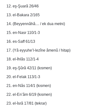
eş-Şuarâ 26/46
el-Bakara 2/165
(Beyyennâhâ… / ek dua metni)
en-Nasr 110/1-3
es-Saff 61/13
(Yâ eyyuhe’l-lezîne âmenû / hitap)
el-İhlâs 112/1-4
eş-Şûrâ 42/11 (kısmen)
el-Felak 113/1-3
en-Nâs 114/1 (kısmen)
el-En’âm 6/19 (kısmen)
el-İsrâ 17/81 (tekrar)