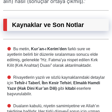
alın) nasıl (sonuçlar ortaya çıkmış).’
Kaynaklar ve Son Notlar
Bu metin,
Kur’an-ı Kerim’den
farklı sure ve
ayetlerin belirli bir düzenle sıralanması sonucu elde
edilmiş, gelenekte “Hz. Fatıma’ya nispet edilen Kırk
Kilit (Kırk Anahtar) Duası” olarak aktarılmaktadır.
Rivayetlerin yazılı ve sözlü kaynaklarındaki detaylar
için
Tefsîr-i Taberî
,
İbn Kesir Tefsiri
,
Elmalılı Hamdi
Yazır (Hak Dini Kur’an Dili)
gibi
kitabi
eserlere
başvurulabilir.
Duaların kabulü, niyetin samimiyetine ve Allah’ın
takdirine bağlıdır. Her türlü dünyevî sorun için uzman