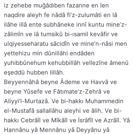
iz zehebe muğâdıben fazanne en len
naqdire aleyh fe nâdâ fi’z-zulumâti en lâ
ilâhe illâ ente subhâneke innî kuntu mine’z-
zâlimîn ve lâ tumsikû bi-ısamil kevâfir ve
ulqiyesseharatu sâcidîn ve mine’n-nâsi men
yettehizu min dûnillâhi endâden
yuhibbûnehum kehubbillâh vellezîne âmenû
eşeddü hubben lillâh.
Beyyennâhâ beyne Âdeme ve Havvâ ve
beyne Yûsefe ve Fâtımate’z-Zehrâ ve
Aliyyi’l-Murtazâ. Ve bi-hakkı Muhammedin
el-Mustafâ sallallâhu aleyhi ve âlih. Ve bi-
hakkı Cebrâîl ve Mîkâîl ve İsrâfîl ve Azrâîl. Yâ
Hannânu yâ Mennânu yâ Deyyânu yâ