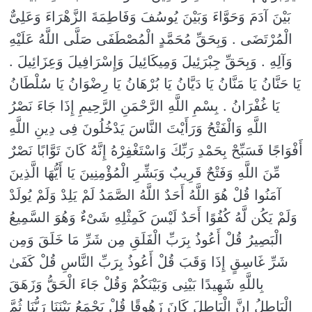
بَیْنَ آدَمَ وَحَوَّاءَ وَبَیْنَ یُوسُفَ وَفَاطِمَةَ الزَّهْرَاءَ وَعَلِیٌّ
الْمُرْتَضَى . وَبِحَقِّ مُحَمَّدٍ الْمُصْطَفَى صَلَّى اللَّهُ عَلَیْهِ
وَآلِهِ . وَبِحَقِّ جِبْرَئِیلَ وَمِیکَائِیلَ وَإِسْرَافِیلَ وَعِزَائِیلَ .
یَا حَنَّانُ یَا مَنَّانُ یَا دَیَّانُ یَا بُرْهَانُ یَا رِضْوَانُ یَا سُلْطَانُ
یَا غُفْرَانُ . بِسْمِ اللَّهِ الرَّحْمَنِ الرَّحِیمِ إِذَا جَاءَ نَصْرُ
اللَّهِ وَالْفَتْحُ وَرَأَیْتَ النَّاسَ یَدْخُلُونَ فِی دِینِ اللَّهِ
أَفْوَاجًا فَسَبِّحْ بِحَمْدِ رَبِّكَ وَاسْتَغْفِرْهُ إِنَّهُ كَانَ تَوَّابًا نَصْرٌ
مِّنَ اللَّهِ وَفَتْحٌ قَرِیبٌ وَبَشِّرِ الْمُؤْمِنِینَ یَا أَیُّهَا الَّذِینَ
آمَنُوا قُلْ هُوَ اللَّهُ أَحَدٌ اللَّهُ الصَّمَدُ لَمْ یَلِدْ وَلَمْ یُولَدْ
وَلَمْ یَكُن لَّهُ كُفُوًا أَحَدٌ لَیْسَ كَمِثْلِهِ شَیْءٌ وَهُوَ السَّمِیعُ
الْبَصِیرُ قُلْ أَعُوذُ بِرَبِّ الْفَلَقِ مِن شَرِّ مَا خَلَقَ وَمِن
شَرِّ غَاسِقٍ إِذَا وَقَبَ قُلْ أَعُوذُ بِرَبِّ النَّاسِ قُلْ كَفَىٰ
بِاللَّهِ شَهِیدًا بَیْنِی وَبَیْنَكُمْ وَقُلْ جَاءَ الْحَقُّ وَزَهَقَ
الْبَاطِلُ إِنَّ الْبَاطِلَ كَانَ زَهُوقًا قُلْ یَجْمَعُ بَیْنَنَا رَبُّنَا ثُمَّ