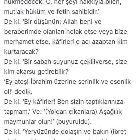
hükmedecek. O, her şeyi hakkıyla bilen,
mutlak hüküm ve fetih sahibidir.’
De ki: ‘Bir düşünün; Allah beni ve
beraberimde olanları helak etse veya bize
merhamet etse, kâfirleri o acı azaptan kim
kurtaracak?’
De ki: ‘Bir sabah suyunuz çekiliverse, size
kim akarsu getirebilir?’
‘Ey ateş! İbrahim üzerine serinlik ve esenlik
ol!’ dedik.
De ki: ‘Ey kâfirler! Ben sizin taptıklarınıza
tapmam.’ Ve: ‘(Yoldan çıkanlara) Aşağılık
maymunlar olun!’ (buyuruldu).
De ki: ‘Yeryüzünde dolaşın ve bakın (ibret