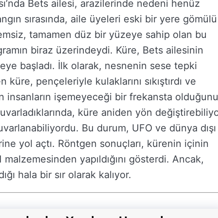
ı’nda Bets ailesi, arazilerinde nedeni henüz
ngın sırasında, aile üyeleri eski bir yere gömülü
klemsiz, tamamen düz bir yüzeye sahip olan bu
gramın biraz üzerindeydi. Küre, Bets ailesinin
ye başladı. İlk olarak, nesnenin sese tepki
en küre, pençeleriyle kulaklarını sıkıştırdı ve
rin insanların işemeyeceği bir frekansta olduğun
uvarladıklarında, küre aniden yön değiştirebiliy
uvarlanabiliyordu. Bu durum, UFO ve dünya dışı
rine yol açtı. Röntgen sonuçları, kürenin içinin
 malzemesinden yapıldığını gösterdi. Ancak,
ğı hala bir sır olarak kalıyor.