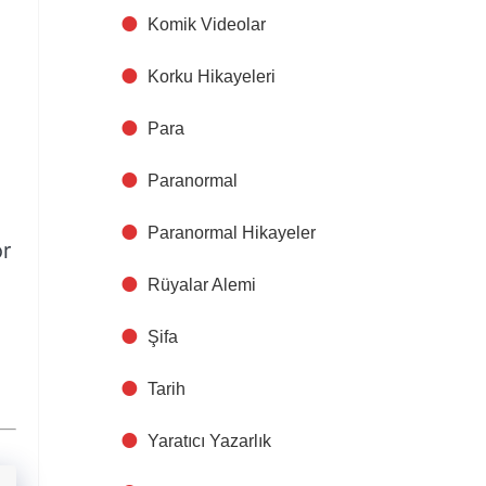
Komik Videolar
Korku Hikayeleri
Para
Paranormal
u
Paranormal Hikayeler
or
Rüyalar Alemi
Şifa
Tarih
Yaratıcı Yazarlık