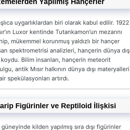
zemelerden Yapılmış Hançerler
başlıca uygarlıklardan biri olarak kabul edilir. 1922
ısır’ın Luxor kentinde Tutankamon’un mezarını
ahip, mükemmel korunmuş yaldızlı bir hançer
san spektrometrisi analizleri, hançerin dünya dış
koydu. Bilim insanları, hançerin meteorit
ulgu, antik Mısır halkının dünya dışı materyalleri
air spekülasyonları artırdı.
p Figürinler ve Reptiloid İlişkisi
n güneyinde kilden yapılmış sıra dışı figürinler