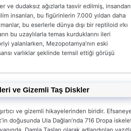
er ve dudaksız ağızlarla tasvir edilmiş, insandan
im insanları, bu figürinlerin 7.000 yıldan daha
manlar, bu eserlerle dünya dışı bir reptiloid ırkı
rın bu uzaylılarla temas kurduklarını ileri
eoriyi yalanlarken, Mezopotamya’nın eski
nsansı varlıklar şeklinde temsil ettiği görüşü
leri ve Gizemli Taş Diskler
ırtıcı ve gizemli hikayelerinden biridir. Efsaney
et’in doğusunda Ula Dağları’nda 716 Dropa iskelet
 yanında, Damla Taşları olarak adlandırılan yazıtl