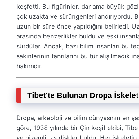
keşfetti. Bu figürinler, dar ama büyük gözl
çok uzakta ve sürüngenleri andırıyordu. Bil
uzun bir süre önce yapıldığını belirledi. Uz
arasında benzerlikler buldu ve eski insanla
sürdüler. Ancak, bazı bilim insanları bu t
sakinlerinin tanrılarını bu tür alışılmadık i
hakimdir.
Tibet’te Bulunan Dropa İskelet
Dropa, arkeoloji ve bilim dünyasının en şaş
göre, 1938 yılında bir Çin keşif ekibi, Tib
ve gizemli taş diskler buldu. Her iskeletin