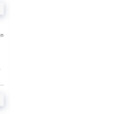
ın
,
.