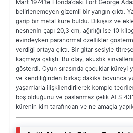
Mart 1974’te Florida’daki Fort George Adas
belirlenemeyen gizemli bir yangın çıktı. Ya
garip bir metal küre buldu. Dikişsiz ve e
nesnenin çapı 20,3 cm, ağırlığı ise 10 kilo
evindeyken paranormal özellikler gösterme
verdiği ortaya çıktı. Bir gitar sesiyle titreş
kaçmaya çalıştı. Bu olay, akustik sinyalle
gösterdi. Oyun sırasında çocuklar küreyi y
ve kendiliğinden birkaç dakika boyunca y
yaşamlarla ilişkilendirilerek komplo teorile
boş olduğunu ve paslanmaz çelik AI S 431
kürenin kim tarafından ve ne amaçla yapıldı