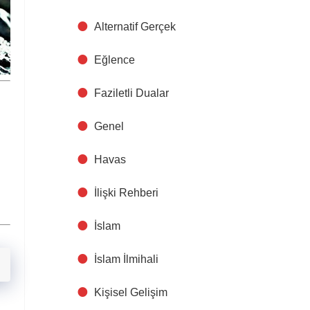
Alternatif Gerçek
Eğlence
Faziletli Dualar
Genel
Havas
İlişki Rehberi
İslam
İslam İlmihali
Kişisel Gelişim