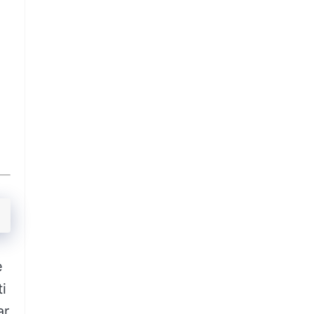
e
i
ar