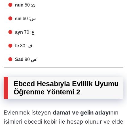
: 50
nun ن
: 60
sin س
: 70
ayn ع
: 80
fe ف
Sad
90
ص
:
Ebced Hesabıyla Evlilik Uyumu
Öğrenme Yöntemi 2
Evlenmek isteyen
damat ve gelin adayı
nın
isimleri ebcedi kebir ile hesap olunur ve elde