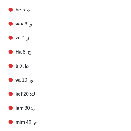
: 5
he ه
: 6
vav و
: 7
ze ز
: 8
Ha ح
: 9
tı ط
: 10
ya ي
: 20
kef ك
: 30
lam ل
: 40
mim م