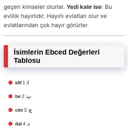
geçen kimseler olurlar.
Yedi kalır ise
: Bu
evlilik hayırlıdır. Hayırlı evlatları olur ve
evlatlarından çok hayır görürler.
İsimlerin Ebced Değerleri
Tablosu
: 1
elif ا
: 2
be ب
: 3
cim ج
: 4
dal د