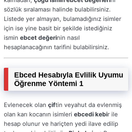
kalmadan;
çoğu ismin ebcet değerleri
ni
sözlük sıralaması halinde bulabilirsiniz.
Listede yer almayan, bulamadığınız isimler
için ise yine basit bir şekilde istediğiniz
ismin
ebcet değeri
nin nasıl
hesaplanacağının tarifini bulabilirsiniz.
Ebced Hesabıyla Evlilik Uyumu
Öğrenme Yöntemi 1
Evlenecek olan
çif
tin veyahut da evlenmiş
olan karı kocanın isimleri
ebcedi kebi
r ile
hesap olunur ve hariçten yedi ilave edilip