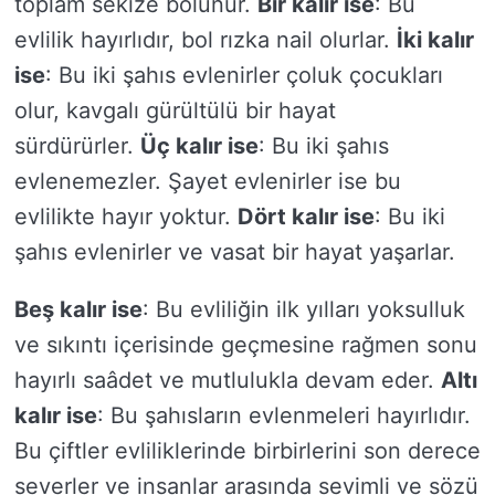
toplam sekize bölünür.
Bir kalır ise
: Bu
evlilik hayırlıdır, bol rızka nail olurlar.
İki kalır
ise
: Bu iki şahıs evlenirler çoluk çocukları
olur, kavgalı gürültülü bir hayat
sürdürürler.
Üç kalır ise
: Bu iki şahıs
evlenemezler. Şayet evlenirler ise bu
evlilikte hayır yoktur.
Dört kalır ise
: Bu iki
şahıs evlenirler ve vasat bir hayat yaşarlar.
Beş kalır ise
: Bu evliliğin ilk yılları yoksulluk
ve sıkıntı içerisinde geçmesine rağmen sonu
hayırlı saâdet ve mutlulukla devam eder.
Altı
kalır ise
: Bu şahısların evlenmeleri hayırlıdır.
Bu çiftler evliliklerinde birbirlerini son derece
severler ve insanlar arasında sevimli ve sözü