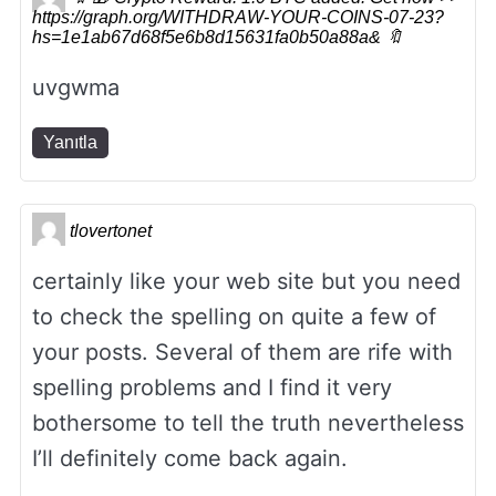
https://graph.org/WITHDRAW-YOUR-COINS-07-23?
hs=1e1ab67d68f5e6b8d15631fa0b50a88a& 🔖
uvgwma
Yanıtla
tlovertonet
certainly like your web site but you need
to check the spelling on quite a few of
your posts. Several of them are rife with
spelling problems and I find it very
bothersome to tell the truth nevertheless
I’ll definitely come back again.